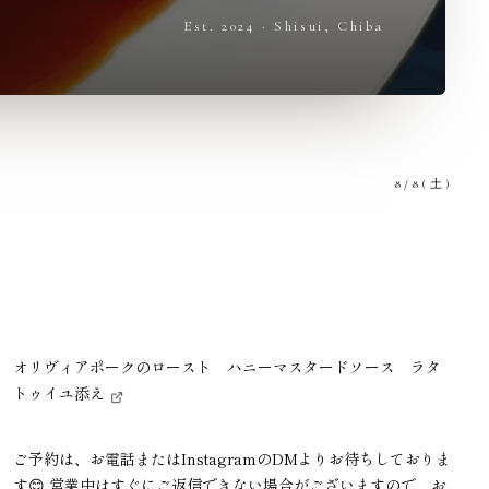
Est. 2024 · Shisui, Chiba
8/8(土)
オリヴィアポークのロースト ハニーマスタードソース ラタ
トゥイユ添え
ご予約は、お電話またはInstagramのDMよりお待ちしておりま
す😊 営業中はすぐにご返信できない場合がございますので、お