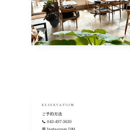
RESERVATION
ご予約方法
📞 043-497-3630
💬 Instagram DM