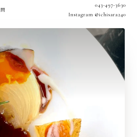
043-497-3630
質問
Instagram @ichisara240