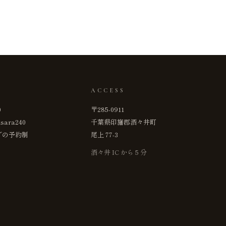
ACCESS
0
〒285-0911
isara240
千葉県印旛郡酒々井町
までの予約制
尾上 77-3
酒々井 IC から 5 分