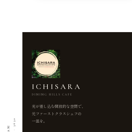
ICHISARA
DINING HILLS CAFE
光が差し込む開放的な空間で、
元ファーストクラスシェフの
一皿を。