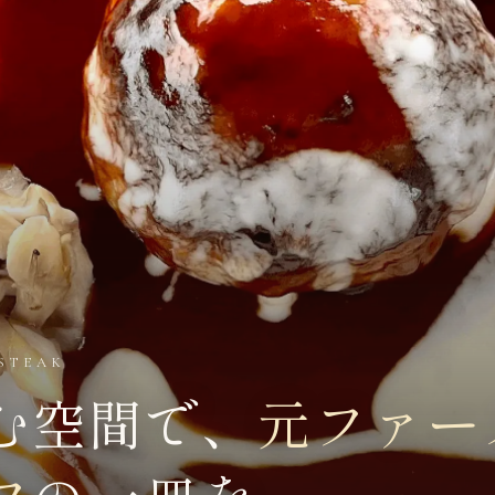
STEAK
む
空間で、
元ファー