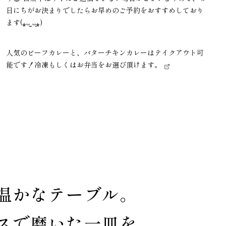
日にちがお決まりでしたらお早めのご予約をおすすめしており
ます(⁎ᴗ͈ˬᴗ͈⁎)
人気のビーフカレーと、バターチキンカレーはテイクアウト可
能です！冷凍もしくはお弁当をお選び頂けます。
温かな
テーブル
。
スで
磨いた
一皿を、