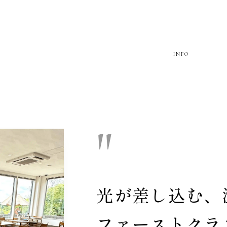
INFO
"
光が
差し込む、
ファースト
クラ