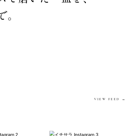
で。
VIEW FEED →