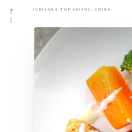
ICHISARA
·
TOP
·
SHISUI, CHIBA
No. 001